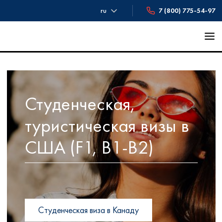
ru
7 (800) 775-54-97
Студенческая,
туристическая визы в
США (F1, B1-B2)
Студенческая виза в Канаду