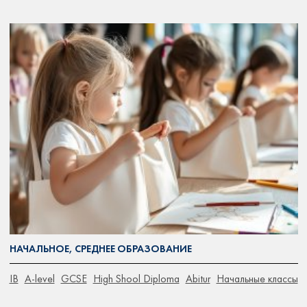
НАЧАЛЬНОЕ, СРЕДНЕЕ ОБРАЗОВАНИЕ
IB
A-level
GCSE
High Shool Diploma
Abitur
Начальные классы