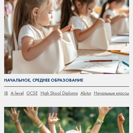
НАЧАЛЬНОЕ, СРЕДНЕЕ ОБРАЗОВАНИЕ
IB
A-level
GCSE
High Shool Diploma
Abitur
Начальные классы