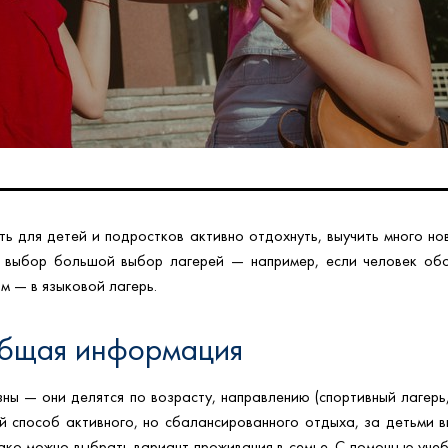
Визы
Мал
Страхование
Чех
Кит
Исп
Нид
ь для детей и подростков активно отдохнуть, выучить много нов
а выбор большой выбор лагерей — например, если человек обож
м — в языковой лагерь.
общая информация
ны — они делятся по возрасту, направлению (спортивный лагерь,
й способ активного, но сбалансированного отдыха, за детьми в
нако можно выбрать вариант проживания в семье. С помощью уче