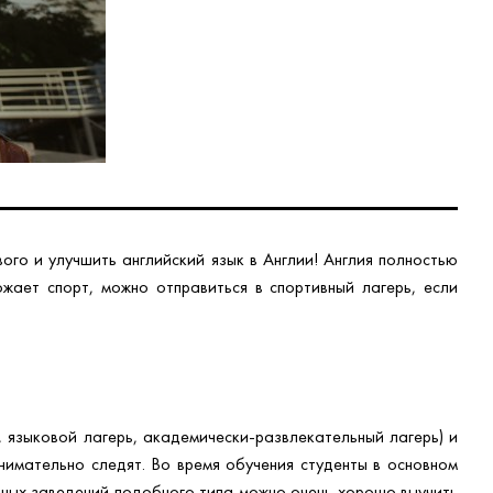
ьта
ия
ай
ания
ерланды
ого и улучшить английский язык в Англии! Англия полностью
ает спорт, можно отправиться в спортивный лагерь, если
 языковой лагерь, академически-развлекательный лагерь) и
нимательно следят. Во время обучения студенты в основном
бных заведений подобного типа можно очень хорошо выучить