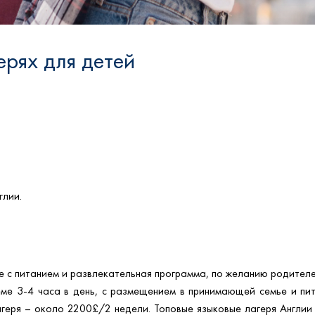
ерях для детей
глии.
ие с питанием и развлекательная программа, по желанию родител
еме 3-4 часа в день, с размещением в принимающей семье и пи
геря – около 2200£/2 недели. Топовые языковые лагеря Англии