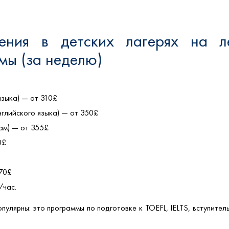
ения в детских лагерях на л
мы (за неделю)
 языка) — от 310£
 английского языка) — от 350£
нам) — от 355£
0£
270£
/час.
опулярны: это программы по подготовке к TOEFL, IELTS, вступите