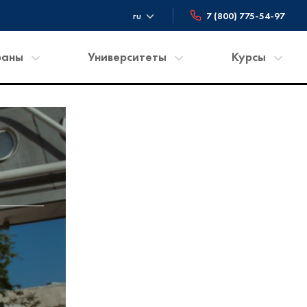
ru
7 (800) 775-54-97
раны
Университеты
Курсы
лия
США
Английский
А
Великобритания
Языковые школы
йцария
Швейцария
Испанский
ада
Канада
Французский
трия
Испания
Немецкий
мания
Нидерланды
Арабский
лия
Италия
андия
тугалия